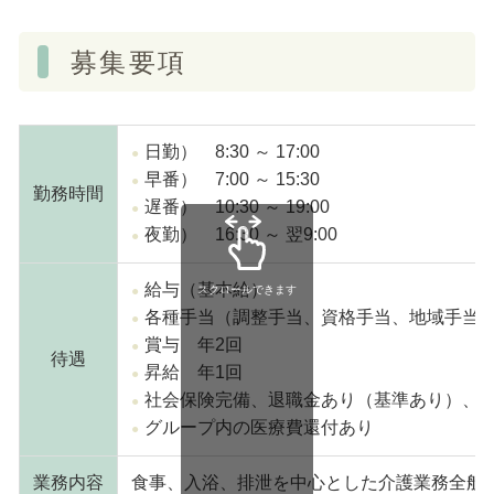
募集要項
日勤） 8:30 ～ 17:00
早番） 7:00 ～ 15:30
勤務時間
遅番） 10:30 ～ 19:00
夜勤） 16:30 ～ 翌9:00
給与（基本給）
スクロールできます
各種手当（調整手当、資格手当、地域手当
賞与 年2回
待遇
昇給 年1回
社会保険完備、退職金あり（基準あり）、
グループ内の医療費還付あり
業務内容
食事、入浴、排泄を中心とした介護業務全般